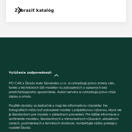
Zobraziť katalóg
Vylúčenie zodpovednosti
PO CAR a Škoda Auto Slovensko s.r.o. si vyhradzujú právo zmeny cien,
farieb a technických dát modelov tu zobrazených a opísaných bez
predchádzajúceho upozornenia. Autori servera si vyhradzujú právo chýb
zápisu a omylu.
Použité obrázky sú ilustračné a majú len informatívny charakter. Na
fotografiách môžu byť zobrazené modely s príplatkovou výbavou, ktorá nie
je štandardom pre modely v základnom prevedení. Pre bližšie informácie o
sortimente modelov, štandardných a mimoriadnych výbavách, aktuálnych
cenách, podmienkach a termínoch dodávok, kontaktujte nášho predajcu
vozidiel Škoda.