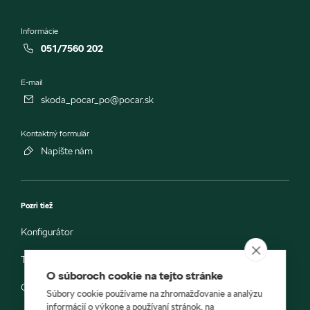
Informácie
051/7560 202
E-mail
skoda_pocar_po@pocar.sk
Kontaktný formulár
Napíšte nám
Pozri tiež
Konfigurátor
Testovacia jazda
O súboroch cookie na tejto stránke
Objednávka do servisu
Súbory cookie používame na zhromažďovanie a analýzu
informácií o výkone a používaní stránok, na