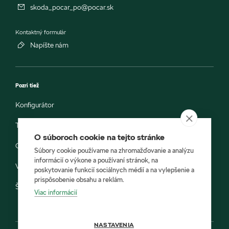
skoda_pocar_po@pocar.sk
Kontaktný formulár
Napíšte nám
Pozri tiež
Konfigurátor
Testovacia jazda
O súboroch cookie na tejto stránke
Objednávka do servisu
Súbory cookie používame na zhromažďovanie a analýzu
informácií o výkone a používaní stránok, na
Vozidlá ihneď k odberu
poskytovanie funkcií sociálnych médií a na vylepšenie a
prispôsobenie obsahu a reklám.
Škoda E-shop
Viac informácií
NASTAVENIA