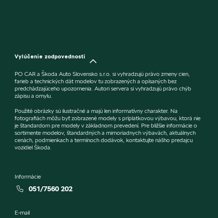
Vylúčenie zodpovednosti
PO CAR a Škoda Auto Slovensko s.r.o. si vyhradzujú právo zmeny cien,
farieb a technických dát modelov tu zobrazených a opísaných bez
predchádzajúceho upozornenia. Autori servera si vyhradzujú právo chýb
zápisu a omylu.
Použité obrázky sú ilustračné a majú len informatívny charakter. Na
fotografiách môžu byť zobrazené modely s príplatkovou výbavou, ktorá nie
je štandardom pre modely v základnom prevedení. Pre bližšie informácie o
sortimente modelov, štandardných a mimoriadnych výbavách, aktuálnych
cenách, podmienkach a termínoch dodávok, kontaktujte nášho predajcu
vozidiel Škoda.
Informácie
051/7560 202
E-mail