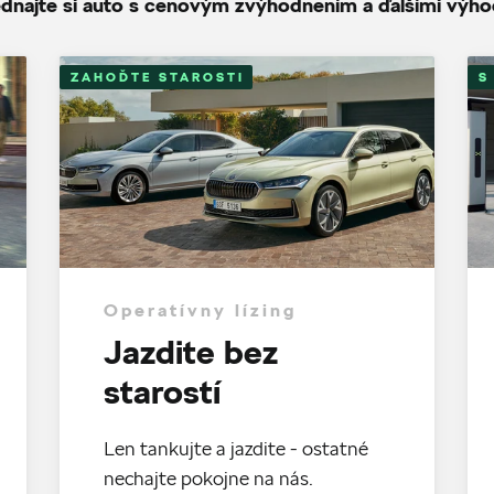
dnajte si auto s cenovým zvýhodnením a ďalšími výh
ZAHOĎTE STAROSTI
S
Operatívny lízing
Jazdite bez
starostí
Len tankujte a jazdite - ostatné
nechajte pokojne na nás.