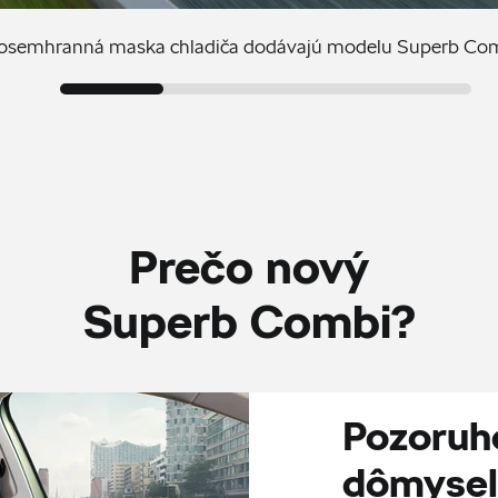
 osemhranná maska chladiča dodávajú modelu Superb Comb
Prečo nový
Superb Combi?
Pozoruh
dômysel