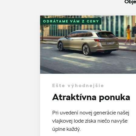
Obje
ODRÁTAME VÁM Z CENY
Ešte výhodnejšie
Atraktívna ponuka
Pri uvedení novej generácie našej
vlajkovej lode získa niečo navyše
úplne každý.