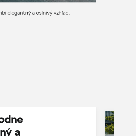
Ae
i elegantný a oslnivý vzhľad.
odne
ný a