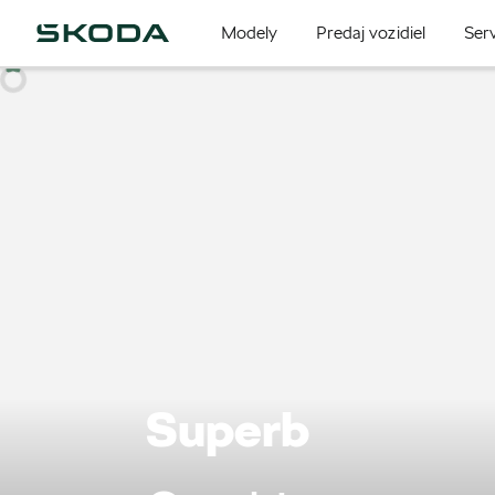
Modely
Predaj vozidiel
Serv
Superb