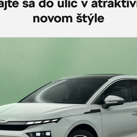
jte sa do ulíc v atrakt
novom štýle