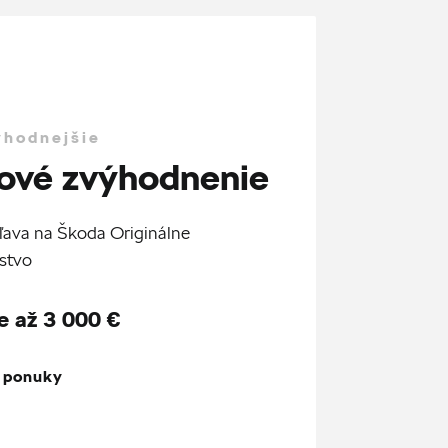
ýhodnejšie
ové zvýhodnenie
ľava na Škoda Originálne
stvo
e až 3 000 €
z ponuky