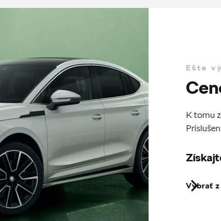
Ešte v
Cen
K tomu z
Príslušen
Získajt
Vybrať 