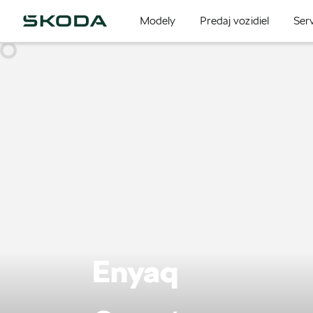
Modely
Predaj vozidiel
Serv
Enyaq