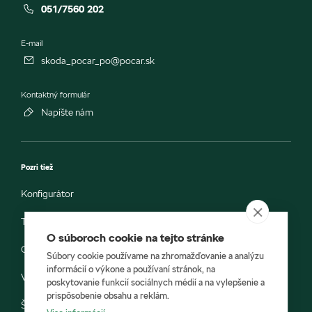
051/7560 202
E-mail
skoda_pocar_po@pocar.sk
Kontaktný formulár
Napíšte nám
Pozri tiež
Konfigurátor
Testovacia jazda
O súboroch cookie na tejto stránke
Objednávka do servisu
Súbory cookie používame na zhromažďovanie a analýzu
informácií o výkone a používaní stránok, na
Vozidlá ihneď k odberu
poskytovanie funkcií sociálnych médií a na vylepšenie a
prispôsobenie obsahu a reklám.
Škoda E-shop