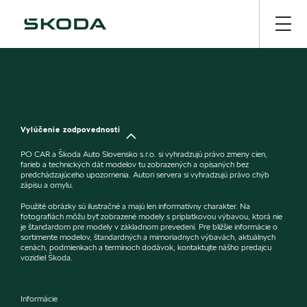
Vylúčenie zodpovednosti
PO CAR a Škoda Auto Slovensko s.r.o. si vyhradzujú právo zmeny cien,
farieb a technických dát modelov tu zobrazených a opísaných bez
predchádzajúceho upozornenia. Autori servera si vyhradzujú právo chýb
zápisu a omylu.
Použité obrázky sú ilustračné a majú len informatívny charakter. Na
fotografiách môžu byť zobrazené modely s príplatkovou výbavou, ktorá nie
je štandardom pre modely v základnom prevedení. Pre bližšie informácie o
sortimente modelov, štandardných a mimoriadnych výbavách, aktuálnych
cenách, podmienkach a termínoch dodávok, kontaktujte nášho predajcu
vozidiel Škoda.
Informácie