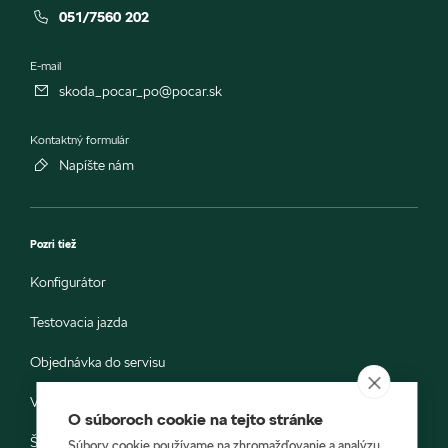
051/7560 202
E-mail
skoda_pocar_po@pocar.sk
Kontaktný formulár
Napíšte nám
Pozri tiež
Konfigurátor
Testovacia jazda
Objednávka do servisu
Vozidlá ihneď k odberu
O súboroch cookie na tejto stránke
Škoda E-shop
Súbory cookie používame na zhromažďovanie a analýzu