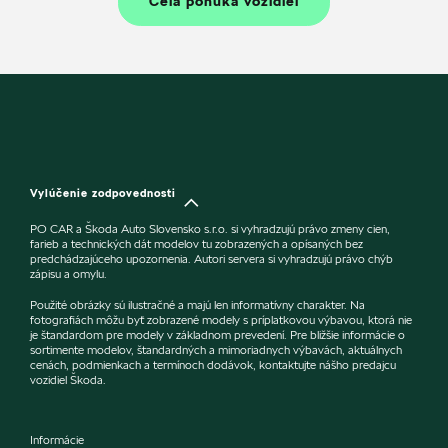
Celá ponuka vozidiel
Vylúčenie zodpovednosti
PO CAR a Škoda Auto Slovensko s.r.o. si vyhradzujú právo zmeny cien,
farieb a technických dát modelov tu zobrazených a opísaných bez
predchádzajúceho upozornenia. Autori servera si vyhradzujú právo chýb
zápisu a omylu.
Použité obrázky sú ilustračné a majú len informatívny charakter. Na
fotografiách môžu byť zobrazené modely s príplatkovou výbavou, ktorá nie
je štandardom pre modely v základnom prevedení. Pre bližšie informácie o
sortimente modelov, štandardných a mimoriadnych výbavách, aktuálnych
cenách, podmienkach a termínoch dodávok, kontaktujte nášho predajcu
vozidiel Škoda.
Informácie