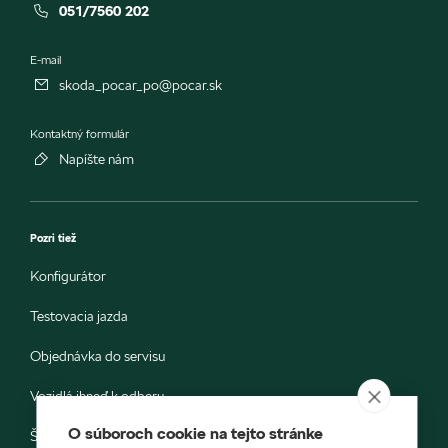
051/7560 202
E-mail
skoda_pocar_po@pocar.sk
Kontaktný formulár
Napíšte nám
Pozri tiež
Konfigurátor
Testovacia jazda
Objednávka do servisu
Vozidlá ihneď k odberu
O súboroch cookie na tejto stránke
Škoda E-shop