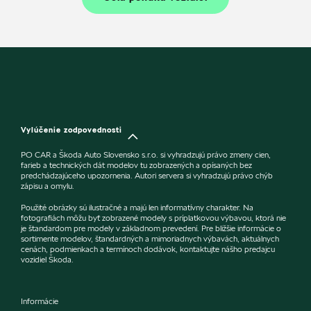
Vylúčenie zodpovednosti
PO CAR a Škoda Auto Slovensko s.r.o. si vyhradzujú právo zmeny cien,
farieb a technických dát modelov tu zobrazených a opísaných bez
predchádzajúceho upozornenia. Autori servera si vyhradzujú právo chýb
zápisu a omylu.
Použité obrázky sú ilustračné a majú len informatívny charakter. Na
fotografiách môžu byť zobrazené modely s príplatkovou výbavou, ktorá nie
je štandardom pre modely v základnom prevedení. Pre bližšie informácie o
sortimente modelov, štandardných a mimoriadnych výbavách, aktuálnych
cenách, podmienkach a termínoch dodávok, kontaktujte nášho predajcu
vozidiel Škoda.
Informácie