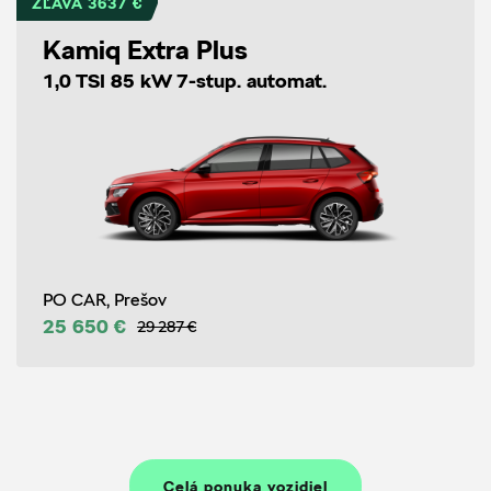
ZĽAVA 3637 €
Kamiq Extra Plus
1,0 TSI 85 kW 7-stup. automat.
PO CAR, Prešov
25 650 €
29 287 €
Celá ponuka vozidiel