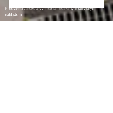
Predĺžte si záruku a vyhnite sa nečakaným servisným
nákladom
Na nové vozidlá Škoda poskytuje
výrobca na slovenskom trhu predĺženú
záruku v rozsahu 5 rokov alebo 100
000 km (podľa toho čo nastane skôr) v
cene vozidla od 1.1.2017.
Zadovážením paketu „
Predĺženej
záruky
“ získavate istotu, že Vám po
obdobie až 5 rokov od kúpy vozidla
alebo do dosiahnutia zvoleného limitu
najazdených kilometrov nevzniknú
žiadne nepredvídané náklady spojené s
opravou Vášho vozidla.