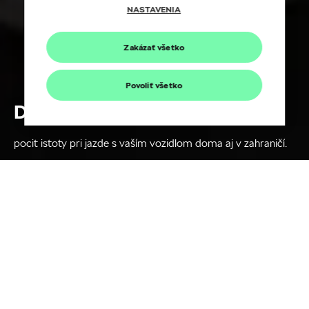
NASTAVENIA
Zakázať všetko
Povoliť všetko
Doživotná garancia mobility
pocit istoty pri jazde s vaším vozidlom doma aj v zahraničí.
Ako privolať pomoc
pri neočakávanej
poruche?
V Slovenskej republike