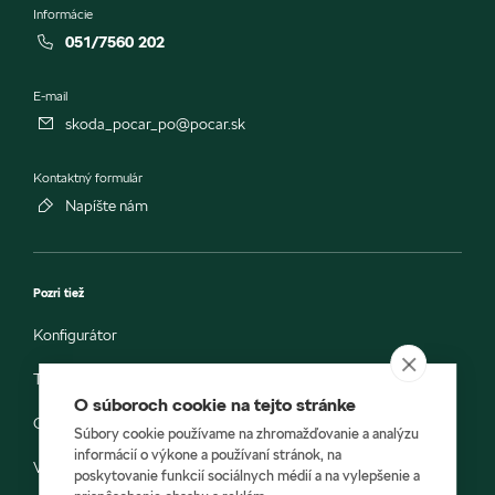
Informácie
051/7560 202
E-mail
skoda_pocar_po@pocar.sk
Kontaktný formulár
Napíšte nám
Pozri tiež
Konfigurátor
Testovacia jazda
O súboroch cookie na tejto stránke
Objednávka do servisu
Súbory cookie používame na zhromažďovanie a analýzu
informácií o výkone a používaní stránok, na
Vozidlá ihneď k odberu
poskytovanie funkcií sociálnych médií a na vylepšenie a