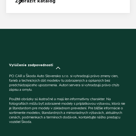
Zobraziť katalóg
Vylúčenie zodpovednosti
PO CAR a Škoda Auto Slovensko s.r.o. si vyhradzujú právo zmeny cien,
farieb a technických dát modelov tu zobrazených a opísaných bez
predchádzajúceho upozornenia. Autori servera si vyhradzujú právo chýb
zápisu a omylu.
Použité obrázky sú ilustračné a majú len informatívny charakter. Na
fotografiách môžu byť zobrazené modely s príplatkovou výbavou, ktorá nie
je štandardom pre modely v základnom prevedení. Pre bližšie informácie o
sortimente modelov, štandardných a mimoriadnych výbavách, aktuálnych
cenách, podmienkach a termínoch dodávok, kontaktujte nášho predajcu
vozidiel Škoda.