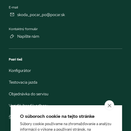
E-mail
skoda_pocar_po@pocar.sk
Kontaktný formulár
Napíšte nám
Pozri tiež
Konfigurátor
Testovacia jazda
Objednávka do servisu
Vozidlá ihneď k odberu
O súboroch cookie na tejto stránke
Škoda E-shop
Súbory cookie používame na zhromažďovanie a analýzu
informácií o výkone a používaní stránok, na