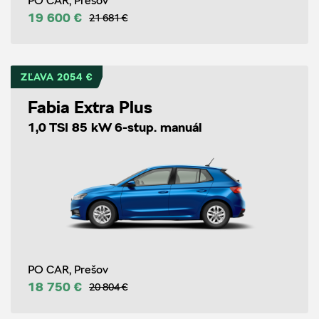
PO CAR, Prešov
19 600 €
21 681 €
ZĽAVA 2054 €
Fabia Extra Plus
1,0 TSI 85 kW 6-stup. manuál
PO CAR, Prešov
18 750 €
20 804 €