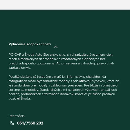
Vylúčenie zodpovednosti
PO CAR a Škoda Auto Slovensko s.r.o. si vyhradzujú právo zmeny cien,
farieb a technických dát modelov tu zobrazených a opísaných bez
predchádzajúceho upozornenia. Autori servera si vyhradzujú právo chýb
zápisu a omylu.
Použité obrázky sú ilustračné a majú len informatívny charakter. Na
fotografiách môžu byť zobrazené modely s príplatkovou výbavou, ktorá nie
je štandardom pre modely v základnom prevedení. Pre bližšie informácie o
sortimente modelov, štandardných a mimoriadnych výbavách, aktuálnych
cenách, podmienkach a termínoch dodávok, kontaktujte nášho predajcu
vozidiel Škoda.
Informácie
051/7560 202